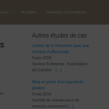
sions
Actualités
Demande d’informations
Autres études de cas
rs
Libérer de la Trésorerie avec une
solution d’affacturage
5 juin 2018
Secteur Entreprise : Exploitation
de Carrière
[…]
Mise en place d’un logiciel de
gestion
es
9 mai 2018
Société de maintenance de
services récemment
[…]