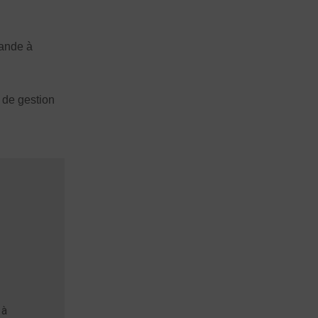
mande à
 de gestion
 à