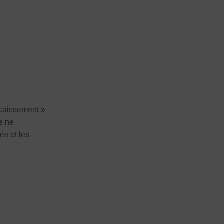
ncaissement »
se ne
és et les