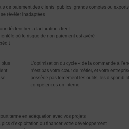
ais de paiement des clients publics, grands comptes ou exports
se révéler inadaptées
r déclencher la facturation client
entèle où le risque de non paiement est avéré
rédit
 plus
L’optimisation du cycle « de la commande à l’e
ient
n’est pas votre cœur de métier, et votre entrepri
ise.
possède pas forcément les outils, les disponibilit
compétences en interne.
 court terme en adéquation avec vos projets
 pics d’exploitation ou financer votre développement