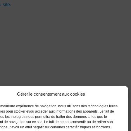
u site
.
Gérer le consentement aux cookies
la meilleure expérience de navigation, nous utilisons des technologies telles
ies pour stocker et/ou accéder aux informations des appareils. Le fait de
ces technologies nous permettra de traiter des données telles que le
 de navigation sur ce site. Le fait de ne pas consentir ou de retirer son
 peut avoir un effet négatif sur certaines caractéristiques et fonctions.